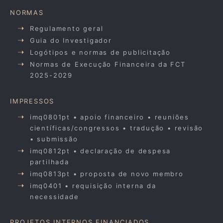
NORMAS
Regulamento geral
Guia do Investigador
Logótipos e normas de publicitação
Normas de Execução Financeira da FCT
2025-2029
IMPRESSOS
imq0801pt • apoio financeiro • reuniões
científicas/congressos • tradução • revisão
• submissão
imq0812pt • declaração de despesa
partilhada
imq0813pt • proposta de novo membro
imq0401 • requisição interna da
necessidade
PROJETOS INTERNOS FINANCIADOS