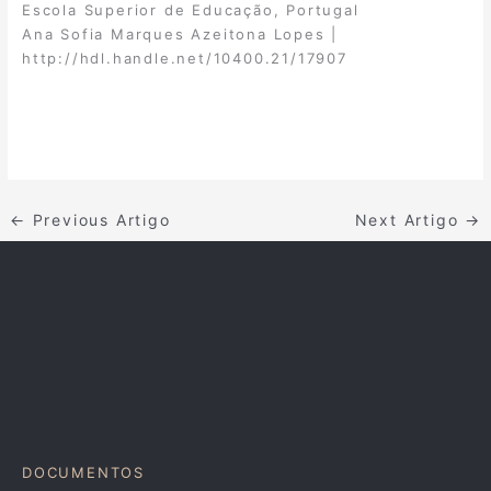
Escola Superior de Educação, Portugal
Ana Sofia Marques Azeitona Lopes |
http://hdl.handle.net/10400.21/17907
←
Previous Artigo
Next Artigo
→
DOCUMENTOS