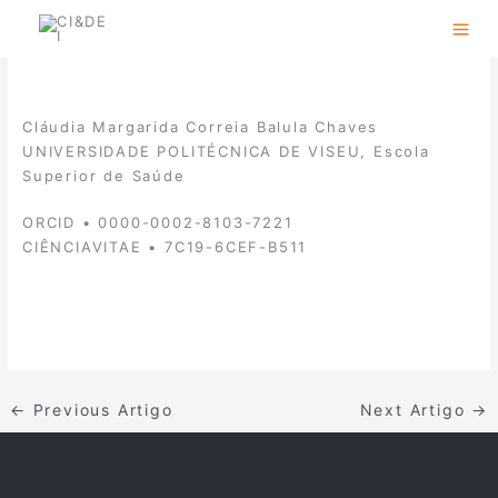
Skip
to
content
Cláudia Margarida Correia Balula Chaves
UNIVERSIDADE POLITÉCNICA DE VISEU, Escola
Superior de Saúde
ORCID • 0000-0002-8103-7221
CIÊNCIAVITAE • 7C19-6CEF-B511
←
Previous Artigo
Next Artigo
→