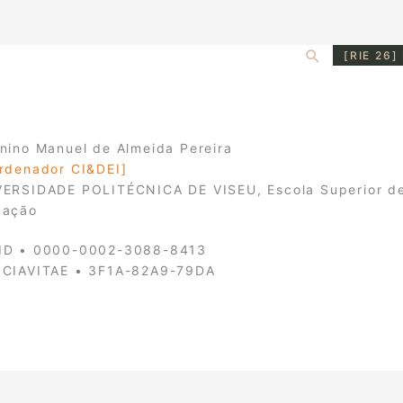
Search
[RIE 26]
nino Manuel de Almeida Pereira
rdenador CI&DEI]
ERSIDADE POLITÉCNICA DE VISEU, Escola Superior d
cação
ID • 0000-0002-3088-8413
NCIAVITAE • 3F1A-82A9-79DA