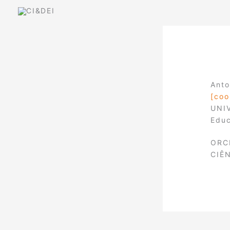
Skip
to
content
Anto
[coo
UNIV
Edu
ORC
CIÊ