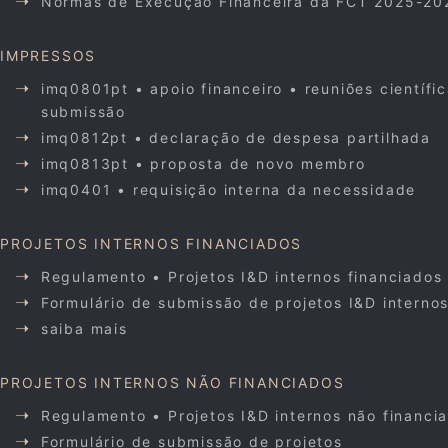
Normas de Execução Financeira da FCT 2025-20
IMPRESSOS
imq0801pt • apoio financeiro • reuniões científi
submissão
imq0812pt • declaração de despesa partilhada
imq0813pt • proposta de novo membro
imq0401 • requisição interna da necessidade
PROJETOS INTERNOS FINANCIADOS
Regulamento • Projetos I&D internos financiados
Formulário de submissão de projetos I&D interno
saiba mais
PROJETOS INTERNOS NÃO FINANCIADOS
Regulamento • Projetos I&D internos não financi
Formulário de submissão de projetos