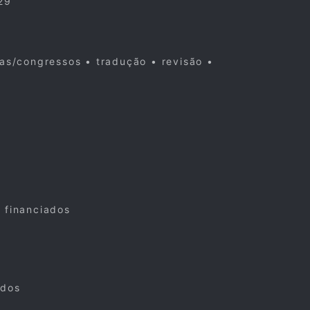
29
cas/congressos • tradução • revisão •
s financiados
ados