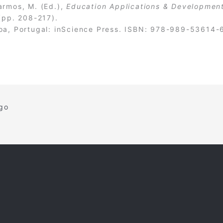
armos, M. (Ed.),
Education Applications & Developmen
pp. 208-217).
oa, Portugal: inScience Press. ISBN: 978-989-53614-
igo