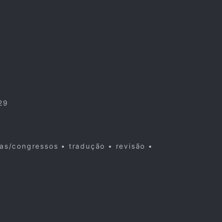
29
cas/congressos • tradução • revisão •