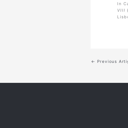
In C
VIII
(
Lisb
←
Previous Art