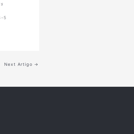
ts
6-5
Next Artigo
→