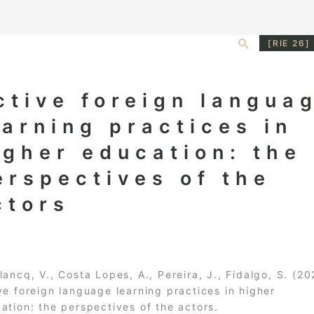
Search
[RIE 26]
ctive foreign langua
earning practices in
igher education: the
erspectives of the
ctors
lancq, V., Costa Lopes, A., Pereira, J., Fidalgo, S. (20
ve foreign language learning practices in higher
ation: the perspectives of the actors.