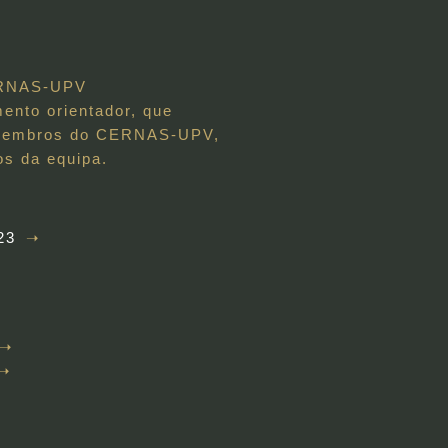
CERNAS-UPV
nto orientador, que
os membros do CERNAS-UPV,
os da equipa.
23