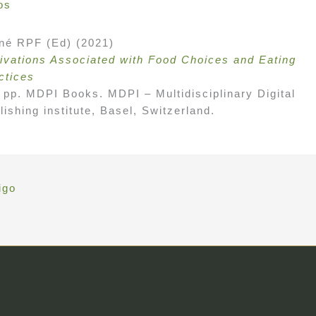
ros
né RPF (Ed) (2021)
ivations Associated with Food Choices and Eating
ctices
 pp. MDPI Books. MDPI – Multidisciplinary Digital
lishing institute, Basel, Switzerland.
igo