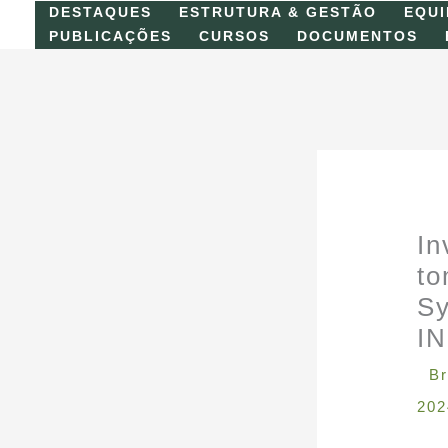
Skip
DESTAQUES
ESTRUTURA & GESTÃO
EQUI
to
PUBLICAÇÕES
CURSOS
DOCUMENTOS
content
In
to
Sy
IN
Br
202