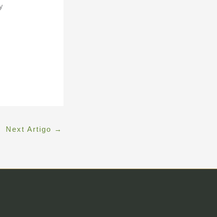
y
Next Artigo
→