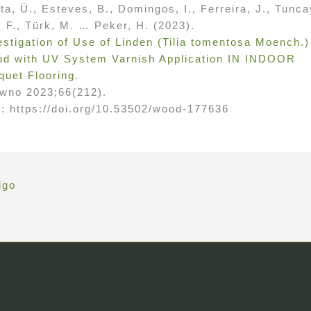
ta, Ü., Esteves, B., Domingos, I., Ferreira, J., Tunca
, F., Türk, M. … Peker, H. (2023).
estigation of Use of Linden (Tilia tomentosa Moench.)
d with UV System Varnish Application IN INDOOR
quet Flooring
.
wno 2023;66(212).
: https://doi.org/10.53502/wood-177636
igo