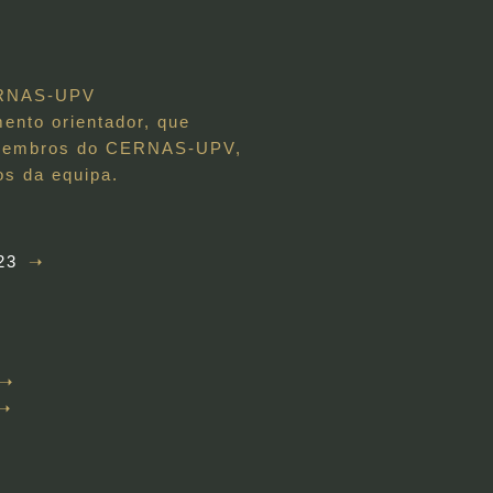
CERNAS-UPV
nto orientador, que
os membros do CERNAS-UPV,
os da equipa.
23