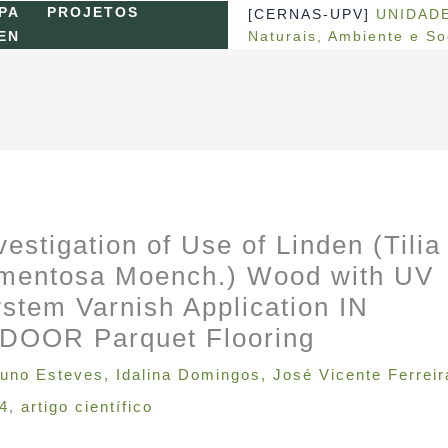
PA
PROJETOS
[CERNAS-UPV]
UNIDADE
Naturais, Ambiente e S
EN
vestigation of Use of Linden (Tilia
mentosa Moench.) Wood with UV
stem Varnish Application IN
DOOR Parquet Flooring
uno Esteves
,
Idalina Domingos
,
José Vicente Ferreir
4
,
artigo científico