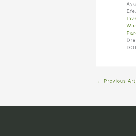
Aya
Efe
Inv
Woo
Par
Dre
DOI
←
Previous Art