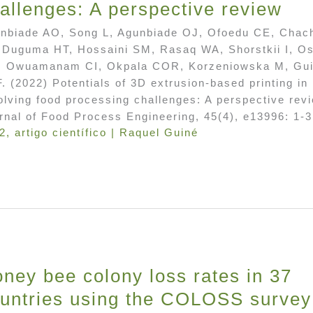
allenges: A perspective review
nbiade AO, Song L, Agunbiade OJ, Ofoedu CE, Chac
 Duguma HT, Hossaini SM, Rasaq WA, Shorstkii I, Os
 Owuamanam CI, Okpala COR, Korzeniowska M, Gu
. (2022) Potentials of 3D extrusion-based printing in
olving food processing challenges: A perspective rev
rnal of Food Process Engineering, 45(4), e13996: 1-3
2
,
artigo científico
|
Raquel Guiné
ney bee colony loss rates in 37
untries using the COLOSS survey