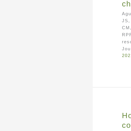
ch
Agu
JS,
CM,
RPF
res
Jou
202
Ho
co