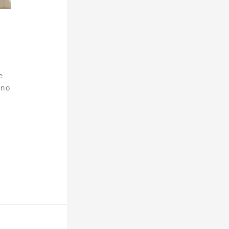
e
 no
s