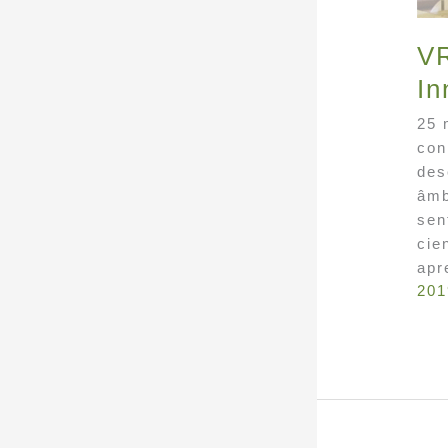
VR
In
25 
con
des
âmb
sen
cie
apr
201