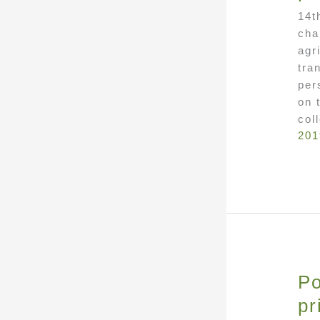
14t
cha
agr
tra
per
on 
col
201
Po
pr