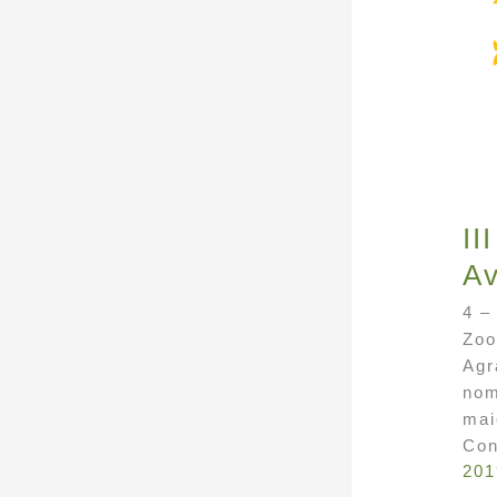
II
Av
4 –
Zoo
Agr
nom
mai
Con
201