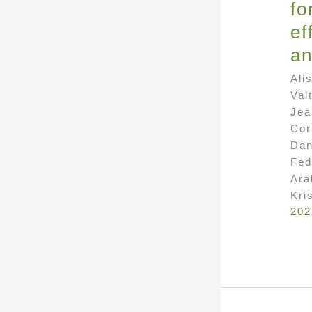
fo
ef
an
Ali
Val
Jea
Cor
Dan
Fed
Ara
Kri
202