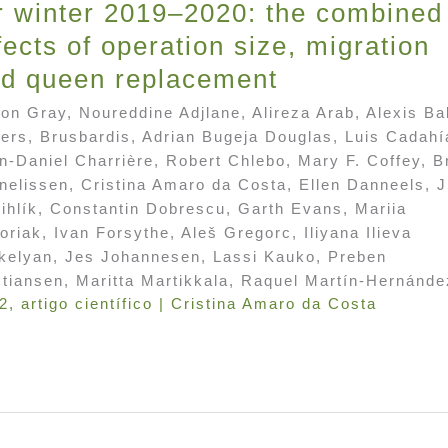
r winter 2019–2020: the combined
fects of operation size, migration
d queen replacement
son Gray, Noureddine Adjlane, Alireza Arab, Alexis Bal
ters, Brusbardis, Adrian Bugeja Douglas, Luis Cadahí
n-Daniel Charrière, Robert Chlebo, Mary F. Coffey, 
nelissen, Cristina Amaro da Costa, Ellen Danneels, Ji
ihlík, Constantin Dobrescu, Garth Evans, Mariia
oriak, Ivan Forsythe, Aleš Gregorc, Iliyana Ilieva
kelyan, Jes Johannesen, Lassi Kauko, Preben
stiansen, Maritta Martikkala, Raquel Martín-Hernánde
2
,
artigo científico
|
Cristina Amaro da Costa