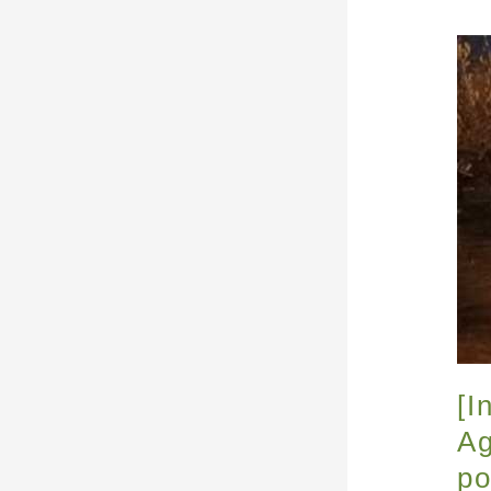
[I
Ag
po