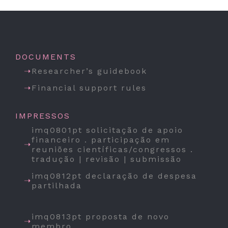
DOCUMENTS
Researcher’s guidebook
Financial support rules
IMPRESSOS
imq0801pt solicitação de apoio
financeiro . participação em
reuniões científicas/congressos .
tradução | revisão | submissão
imq0812pt declaração de despesa
partilhada
imq0813pt proposta de novo
membro