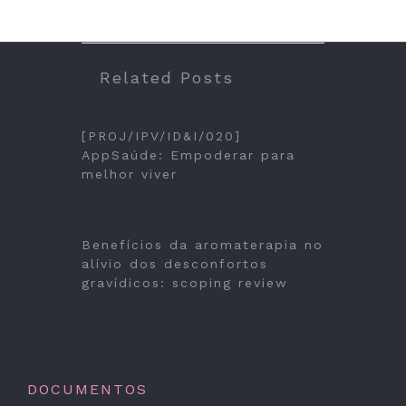
Related Posts
[PROJ/IPV/ID&I/020]
AppSaúde: Empoderar para
melhor viver
Benefícios da aromaterapia no
alívio dos desconfortos
gravídicos: scoping review
DOCUMENTOS