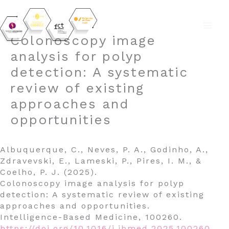
Skip
Colonoscopy image
to
analysis for polyp
content
detection: A systematic
review of existing
approaches and
opportunities
Albuquerque, C., Neves, P. A., Godinho, A.,
Zdravevski, E., Lameski, P., Pires, I. M., &
Coelho, P. J. (2025).
Colonoscopy image analysis for polyp
detection: A systematic review of existing
approaches and opportunities.
Intelligence-Based Medicine, 100260.
https://doi.org/10.1016/j.ibmed.2025.100260