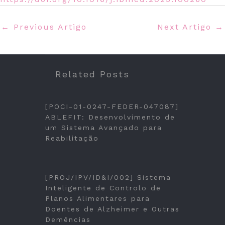
←
Previous Artigo
Next Artigo
→
Related Posts
[POCI-01-0247-FEDER-047087]
ABLEFIT: Desenvolvimento de
um Sistema Avançado para
Reabilitação
[PROJ/IPV/ID&I/002] Sistema
Inteligente de Controlo de
Planos Alimentares para
Doentes de Alzheimer e Outras
Demências