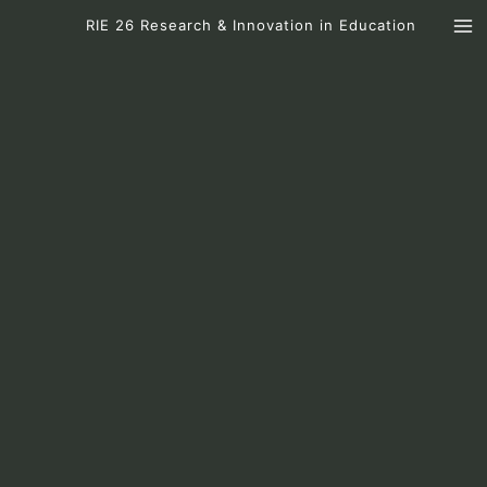
Skip
RIE 26 Research & Innovation in Education
to
content