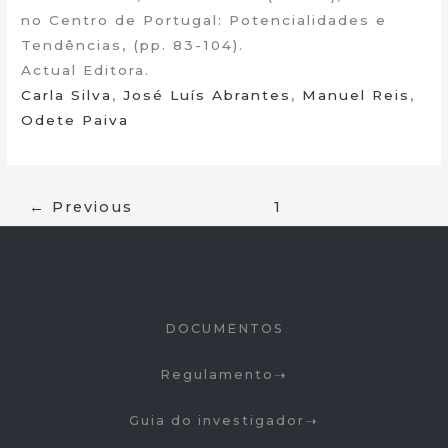
no Centro de Portugal: Potencialidades e
Tendências, (pp. 83-104).
Actual Editora.
Carla Silva
,
José Luís Abrantes
,
Manuel Reis
,
Odete Paiva
←
Previous
1
2
DOCUMENTOS
Regulamento
Guia do investigador