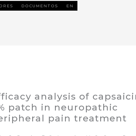
ORES
DOCUMENTOS
EN
fficacy analysis of capsaic
% patch in neuropathic
eripheral pain treatment