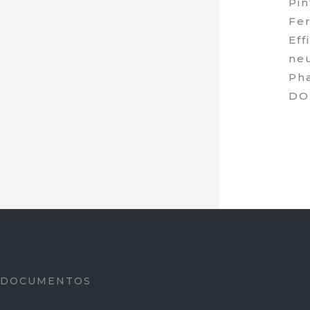
Pin
Fer
Eff
neu
Pha
DO
DOCUMENTOS