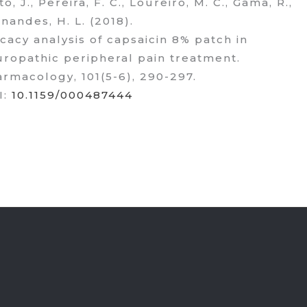
to, J., Pereira, F. C., Loureiro, M. C., Gama, R.,
nandes, H. L. (2018).
icacy analysis of capsaicin 8% patch in
ropathic peripheral pain treatment.
rmacology, 101(5-6), 290-297.
I:
10.1159/000487444