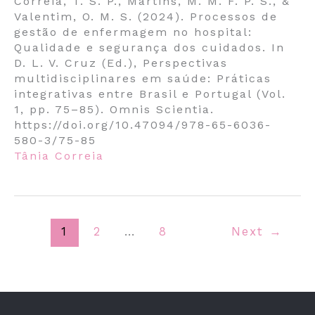
Correia, T. S. P., Martins, M. M. F. P. S., &
Valentim, O. M. S. (2024). Processos de
gestão de enfermagem no hospital:
Qualidade e segurança dos cuidados. In
D. L. V. Cruz (Ed.), Perspectivas
multidisciplinares em saúde: Práticas
integrativas entre Brasil e Portugal (Vol.
1, pp. 75–85). Omnis Scientia.
https://doi.org/10.47094/978-65-6036-
580-3/75-85
Tânia Correia
1
2
…
8
Next
→