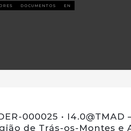
ORES
DOCUMENTOS
EN
DER-000025 • I4.0@TMAD 
egião de Trás-os-Montes e 