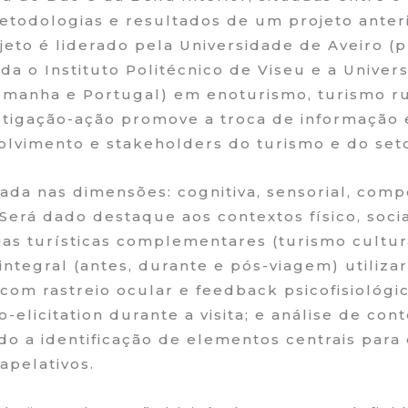
etodologias e resultados de um projeto anteri
jeto é liderado pela Universidade de Aveiro 
a o Instituto Politécnico de Viseu e a Univer
emanha e Portugal) em enoturismo, turismo ru
stigação-ação promove a troca de informação 
lvimento e stakeholders do turismo e do seto
dada nas dimensões: cognitiva, sensorial, com
 Será dado destaque aos contextos físico, soci
ias turísticas complementares (turismo cultur
a integral (antes, durante e pós-viagem) utiliz
com rastreio ocular e feedback psicofisiológic
-elicitation durante a visita; e análise de co
sando a identificação de elementos centrais pa
apelativos.