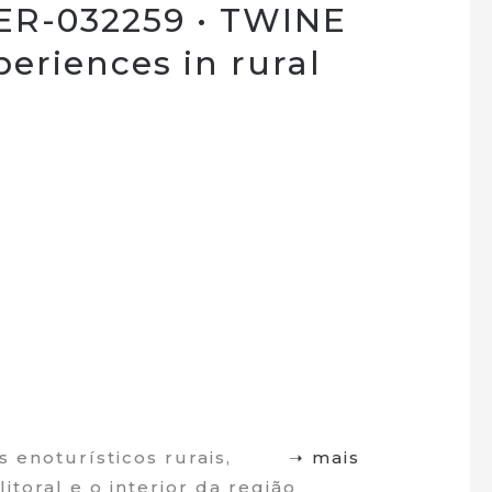
ER-032259 • TWINE
eriences in rural
 enoturísticos rurais,
➝ mais
itoral e o interior da região