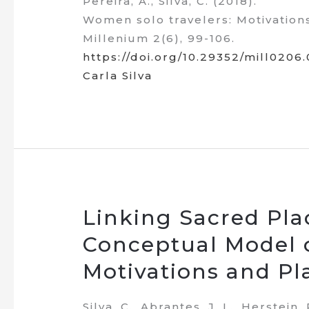
Pereira, A., Silva, C. (2018).
Women solo travelers: Motivation
Millenium 2(6), 99-106.
https://doi.org/10.29352/mill0206
Carla Silva
Linking Sacred Pla
Conceptual Model 
Motivations and P
Silva, C., Abrantes, J. L., Herstein, 