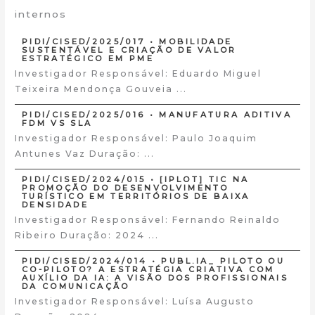
internos
PIDI/CISED/2025/017 • MOBILIDADE
SUSTENTÁVEL E CRIAÇÃO DE VALOR
ESTRATÉGICO EM PME
Investigador Responsável: Eduardo Miguel
Teixeira Mendonça Gouveia ...
PIDI/CISED/2025/016 • MANUFATURA ADITIVA
FDM VS SLA
Investigador Responsável: Paulo Joaquim
Antunes Vaz Duração: ...
PIDI/CISED/2024/015 • [IPLOT] TIC NA
PROMOÇÃO DO DESENVOLVIMENTO
TURÍSTICO EM TERRITÓRIOS DE BAIXA
DENSIDADE
Investigador Responsável: Fernando Reinaldo
Ribeiro Duração: 2024 ...
PIDI/CISED/2024/014 • PUBL.IA_ PILOTO OU
CO-PILOTO? A ESTRATÉGIA CRIATIVA COM
AUXÍLIO DA IA: A VISÃO DOS PROFISSIONAIS
DA COMUNICAÇÃO
Investigador Responsável: Luísa Augusto